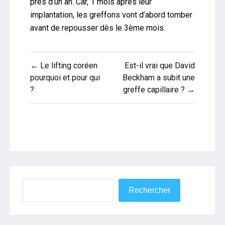
près d’un an. Car, 1 mois après leur
implantation, les greffons vont d’abord tomber
avant de repousser dès le 3ème mois.
Navigation
← Le lifting coréen
Est-il vrai que David
de
pourquoi et pour qui
Beckham a subit une
?
greffe capillaire ? →
l’article
Rechercher
Rechercher