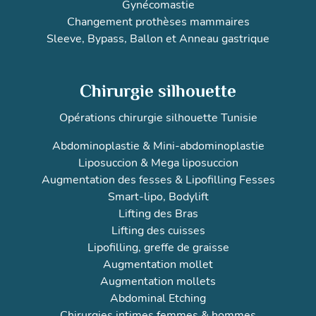
Gynécomastie
Changement prothèses mammaires
Sleeve
,
Bypass
,
Ballon
et
Anneau gastrique
Chirurgie silhouette
Opérations chirurgie silhouette Tunisie
Abdominoplastie
&
Mini-abdominoplastie
Liposuccion
&
Mega liposuccion
Augmentation des fesses
&
Lipofilling Fesses
Smart-lipo
,
Bodylift
Lifting des Bras
Lifting des cuisses
Lipofilling, greffe de graisse
Augmentation mollet
Augmentation mollets
Abdominal Etching
Chirurgies intimes femmes
&
hommes