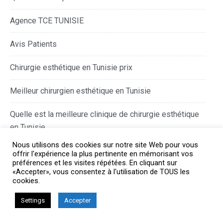
Agence TCE TUNISIE
Avis Patients
Chirurgie esthétique en Tunisie prix
Meilleur chirurgien esthétique en Tunisie
Quelle est la meilleure clinique de chirurgie esthétique
en Tunisie
Nous utilisons des cookies sur notre site Web pour vous
Chirurgie esthétique Tunisie avis
offrir l'expérience la plus pertinente en mémorisant vos
préférences et les visites répétées. En cliquant sur
«Accepter», vous consentez à l'utilisation de TOUS les
Chirurgie esthétique Tunisie suivi International
cookies.
Chirurgie esthétique Tunisie paiement plusieurs fois
Settings
Accepter
Infographies & Illustrations