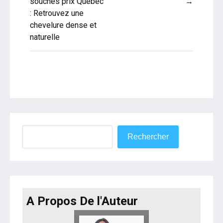
souches prix Québec
→
l’article
: Retrouvez une
chevelure dense et
naturelle
Rechercher
Rechercher
A Propos De l'Auteur