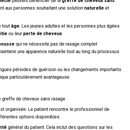
pécie
peuvent bénéficier de la
greffe de cheveux sans
ment aux personnes souhaitant une solution
naturelle
et
e tout
âge
. Les jeunes adultes et les personnes plus âgées
itie
ou leur
perte de cheveux
.
pousse
qui ne nécessite pas de rasage complet
maintenir une apparence naturelle tout au long du processus
longues périodes de guérison ou les changements importants
ique particulièrement avantageuse.
e greffe de cheveux sans rasage.
st organisée. Le patient rencontre le professionnel de
fférentes options disponibles.
nté
général du patient. Cela inclut des questions sur les