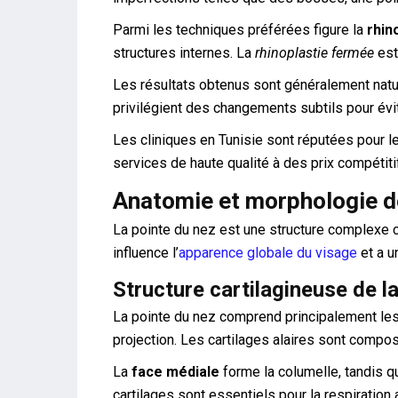
Parmi les techniques préférées figure la
rhin
structures internes. La
rhinoplastie fermée
est
Les résultats obtenus sont généralement natur
privilégient des changements subtils pour évite
Les cliniques en Tunisie sont réputées pour l
services de haute qualité à des prix compétitif
Anatomie et morphologie de
La pointe du nez est une structure complexe
influence l’
apparence globale du visage
et a u
Structure cartilagineuse de l
La pointe du nez comprend principalement les 
projection. Les cartilages alaires sont composé
La
face médiale
forme la columelle, tandis q
cartilages sont essentiels pour la respiration