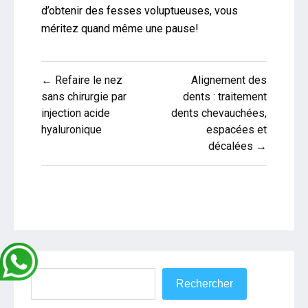
d’obtenir des fesses voluptueuses, vous
méritez quand même une pause!
Navigation
← Refaire le nez
Alignement des
de
sans chirurgie par
dents : traitement
injection acide
dents chevauchées,
l’article
hyaluronique
espacées et
décalées →
Rechercher
Rechercher