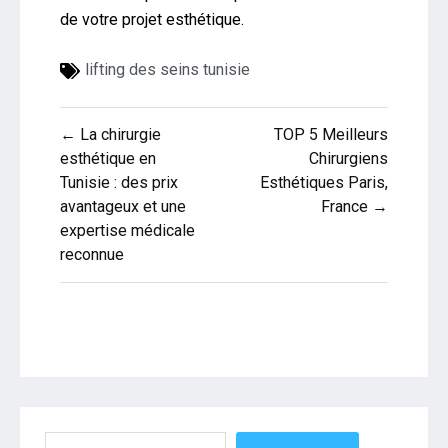
de votre projet esthétique.
lifting des seins tunisie
Navigation
← La chirurgie
TOP 5 Meilleurs
de
esthétique en
Chirurgiens
Tunisie : des prix
Esthétiques Paris,
l’article
avantageux et une
France →
expertise médicale
reconnue
Rechercher