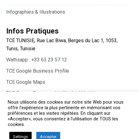
Infographies & Illustrations
Infos Pratiques
TCE TUNISIE, Rue Lac Biwa, Berges du Lac 1, 1053,
Tunis, Tunisie
Wathsapp : +33 63 23 57 12
TCE Google Business Profile
TCE Google Maps
TCE France/Europe :
+33 (0)1 84 800 400
Nous utilisons des cookies sur notre site Web pour vous
offrir l'expérience la plus pertinente en mémorisant vos
préférences et les visites répétées. En cliquant sur
«Accepter», vous consentez à l'utilisation de TOUS les
cookies.
Copyright © TCE 2026 All rights reserved.
Chirurgie Esthétique Tunisie
Settings
Accepter