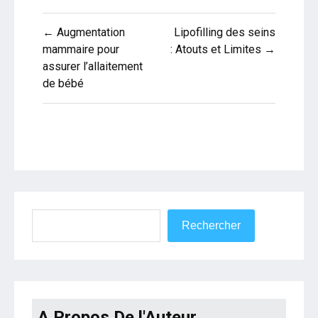
Navigation
← Augmentation
Lipofilling des seins
de
mammaire pour
: Atouts et Limites →
assurer l’allaitement
l’article
de bébé
Rechercher
Rechercher
A Propos De l'Auteur