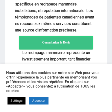
spécifique en redrapage mammaire,
installations, et réputation internationale. Les
témoignages de patientes canadiennes ayant
eu recours aux mêmes services constituent
une source d’information précieuse.
Consultation & Devis
Le redrapage mammaire représente un
investissement important, tant financier
qu’émotionnel, pour les femmes québécoises
et canadiennes. Bien que les coûts au Canada
Nous utilisons des cookies sur notre site Web pour vous
offrir l'expérience la plus pertinente en mémorisant vos
soient élevés, les destinations comme la
préférences et les visites répétées. En cliquant sur
Tunisie et la Turquie offrent des alternatives
«Accepter», vous consentez à l'utilisation de TOUS les
cookies.
attractives sans compromettre la qualité des
soins.
Settings
Accepter
L’utilisation de solutions de financement