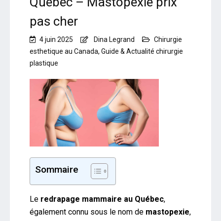
Québec – Mastopexie prix
pas cher
4 juin 2025
Dina Legrand
Chirurgie
esthetique au Canada
,
Guide & Actualité chirurgie
plastique
Sommaire
Le
redrapage mammaire au Québec
,
également connu sous le nom de
mastopexie
,