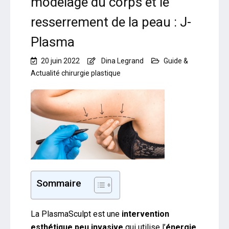
modelage du corps et le
resserrement de la peau : J-
Plasma
20 juin 2022
Dina Legrand
Guide &
Actualité chirurgie plastique
Sommaire
La PlasmaSculpt est une
intervention
esthétique peu invasive
qui utilise l’
énergie