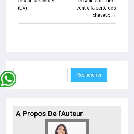
de
l’indice ultraviolet
miracle pour lutter
(UV)
contre la perte des
l’article
cheveux →
Rechercher
Rechercher
A Propos De l'Auteur