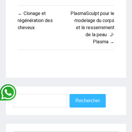
Navigation
← Clonage et
PlasmaSculpt pour le
de
régénération des
modelage du corps
cheveux
et le resserrement
l’article
de la peau : J-
Plasma →
Rechercher
Rechercher