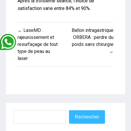
Après la troisième séance, l’indice de
satisfaction varie entre 84% et 90%.
Navigation
← LaseMD :
Ballon intragastrique
de
rajeunissement et
ORBERA : perdre du
resurfaçage de tout
poids sans chirurgie
l’article
type de peau au
→
laser
Rechercher
Rechercher