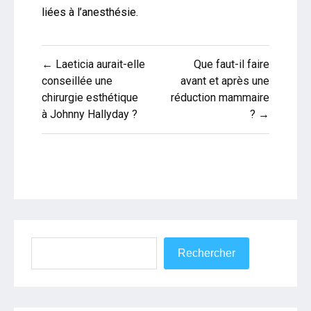
liées à l’anesthésie.
Navigation
← Laeticia aurait-elle
Que faut-il faire
de
conseillée une
avant et après une
chirurgie esthétique
réduction mammaire
l’article
à Johnny Hallyday ?
? →
Rechercher
Rechercher