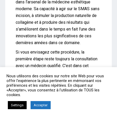
dans l’arsenal de la médecine esthétique
moderne. Sa capacité à agir sur le SMAS sans
incision, à stimuler la production naturelle de
collagène et à produire des résultats qui
s’améliorent dans le temps en fait l’une des
innovations les plus significatives de ces
dernières années dans ce domaine.
Si vous envisagez cette procédure, la
première étape reste toujours la consultation
avec un médecin qualifié. C’est dans cet
échange personnalisé que se construisent les
Nous utilisons des cookies sur notre site Web pour vous
projets de rajeunissement les plus réussis —
offrir l'expérience la plus pertinente en mémorisant vos
préférences et les visites répétées. En cliquant sur
et les plus épanouissants.
«Accepter», vous consentez à l'utilisation de TOUS les
cookies.
A lire aussi :
Pourquoi le Deep Plane Facelift domine les
Settings
Accepter
tendances en 2026 ?