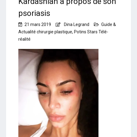
Kardashian à propos de son
psoriasis
21 mars 2019
Dina Legrand
Guide &
Actualité chirurgie plastique
,
Potins Stars Télé-
réalité