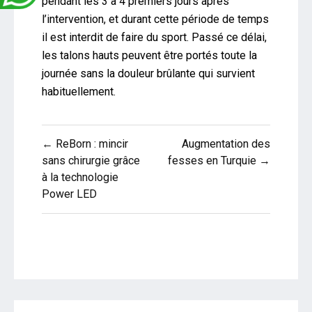
pendant les 3 à 4 premiers jours après
l’intervention, et durant cette période de temps
il est interdit de faire du sport. Passé ce délai,
les talons hauts peuvent être portés toute la
journée sans la douleur brûlante qui survient
habituellement.
Navigation
← ReBorn : mincir
Augmentation des
de
sans chirurgie grâce
fesses en Turquie →
à la technologie
l’article
Power LED