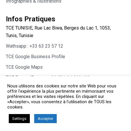
Infographies & Illustrations
Infos Pratiques
TCE TUNISIE, Rue Lac Biwa, Berges du Lac 1, 1053,
Tunis, Tunisie
Wathsapp : +33 63 23 57 12
TCE Google Business Profile
TCE Google Maps
TCE France/Europe :
+33 (0)1 84 800 400
Nous utilisons des cookies sur notre site Web pour vous
offrir l'expérience la plus pertinente en mémorisant vos
préférences et les visites répétées. En cliquant sur
«Accepter», vous consentez à l'utilisation de TOUS les
cookies.
Copyright © TCE 2026 All rights reserved.
Chirurgie Esthétique Tunisie
Settings
Accepter