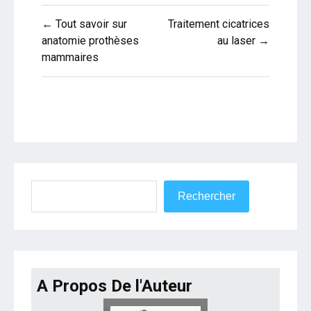
Navigation
← Tout savoir sur
Traitement cicatrices
de
anatomie prothèses
au laser →
mammaires
l’article
Rechercher
Rechercher
A Propos De l'Auteur