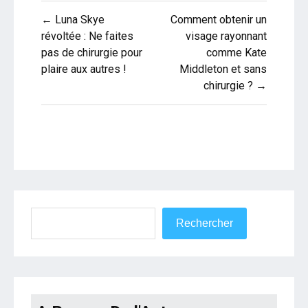
Navigation
← Luna Skye
Comment obtenir un
de
révoltée : Ne faites
visage rayonnant
pas de chirurgie pour
comme Kate
l’article
plaire aux autres !
Middleton et sans
chirurgie ? →
Rechercher
Rechercher