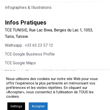
Infographies & Illustrations
Infos Pratiques
TCE TUNISIE, Rue Lac Biwa, Berges du Lac 1, 1053,
Tunis, Tunisie
Wathsapp : +33 63 23 57 12
TCE Google Business Profile
TCE Google Maps
TCE France/Europe :
+33 (0)1 84 800 400
Nous utilisons des cookies sur notre site Web pour vous
offrir l'expérience la plus pertinente en mémorisant vos
préférences et les visites répétées. En cliquant sur
«Accepter», vous consentez à l'utilisation de TOUS les
cookies.
Copyright © TCE 2026 All rights reserved.
Chirurgie Esthétique Tunisie
Settings
Accepter