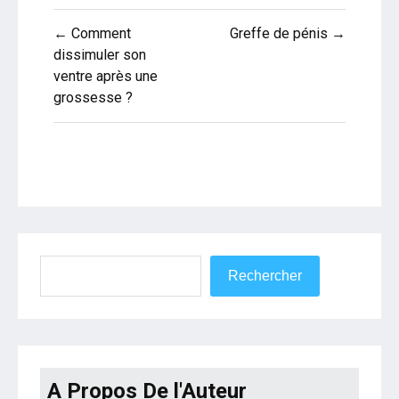
Navigation
← Comment
Greffe de pénis →
de
dissimuler son
ventre après une
l’article
grossesse ?
Rechercher
Rechercher
A Propos De l'Auteur