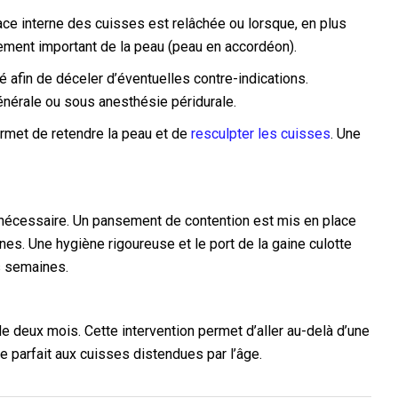
ace interne des cuisses est relâchée ou lorsque, en plus
ssement important de la peau (peau en accordéon).
sé afin de déceler d’éventuelles contre-indications.
énérale ou sous anesthésie péridurale.
permet de retendre la peau et de
resculpter les cuisses
. Une
st nécessaire. Un pansement de contention est mis en place
es. Une hygiène rigoureuse et le port de la gaine culotte
s semaines.
de deux mois. Cette intervention permet d’aller au-delà d’une
 parfait aux cuisses distendues par l’âge.