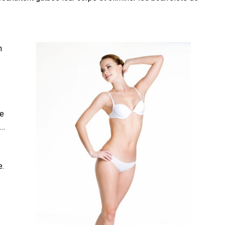
n
ne
s…
e.