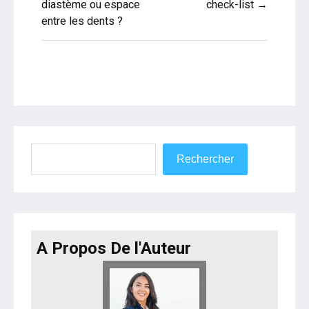
de
diastème ou espace
check-list →
entre les dents ?
l’article
Rechercher
Rechercher
A Propos De l'Auteur