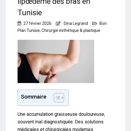
lipœdème des bras en
Tunisie
27 février 2026
Dina Legrand
Bon
Plan Tunisie
,
Chirurgie esthétique & plastique
Sommaire
Une accumulation graisseuse douloureuse,
souvent mal diagnostiquée. Des solutions
médicales et chirurgicales modernes