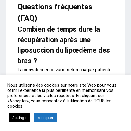
Questions fréquentes
(FAQ)
Combien de temps dure la
récupération après une
liposuccion du lipœdème des
bras ?
La convalescence varie selon chaque patiente
et l’étendue de l’intervention. En général, les
activités professionnelles légères peuvent
Nous utilisons des cookies sur notre site Web pour vous
offrir l'expérience la plus pertinente en mémorisant vos
être reprises au bout de 10 à 14 jours. La
préférences et les visites répétées. En cliquant sur
pratique sportive est autorisée
«Accepter», vous consentez à l'utilisation de TOUS les
cookies.
progressivement après 6 semaines. Le
résultat esthétique définitif est visible entre 3
Settings
Accepter
et 6 mois, une fois les gonflements post-
opératoires totalement résorbés.