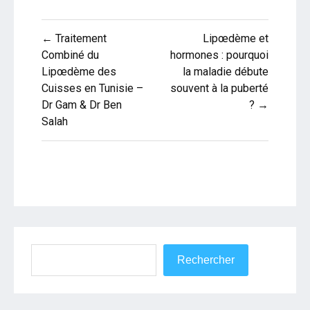
Navigation
← Traitement
Lipœdème et
de
Combiné du
hormones : pourquoi
Lipœdème des
la maladie débute
l’article
Cuisses en Tunisie –
souvent à la puberté
Dr Gam & Dr Ben
? →
Salah
Rechercher
Rechercher