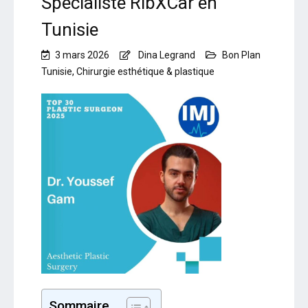
Spécialiste RibXCar en
Tunisie
3 mars 2026
Dina Legrand
Bon Plan
Tunisie
,
Chirurgie esthétique & plastique
Sommaire