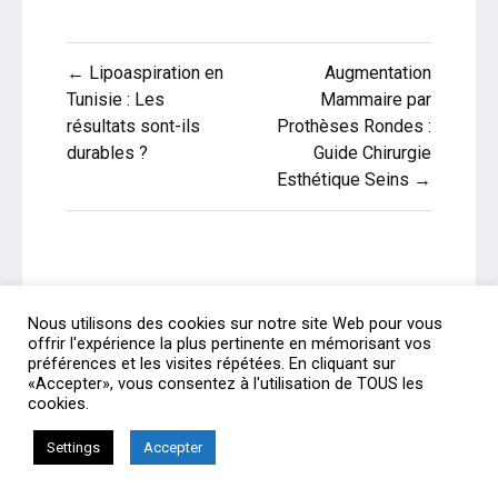
Navigation
← Lipoaspiration en
Augmentation
de
Tunisie : Les
Mammaire par
résultats sont-ils
Prothèses Rondes :
l’article
durables ?
Guide Chirurgie
Esthétique Seins →
Nous utilisons des cookies sur notre site Web pour vous
offrir l'expérience la plus pertinente en mémorisant vos
préférences et les visites répétées. En cliquant sur
«Accepter», vous consentez à l'utilisation de TOUS les
Rechercher
Rechercher
cookies.
Settings
Accepter